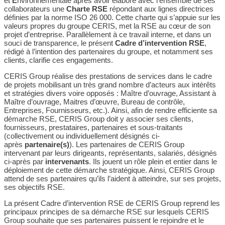
et
E
nvironnementale après avoir élaboré avec l’ensemble de ses
collaborateurs une
Charte RSE
répondant aux lignes directrices
définies par la norme ISO 26 000. Cette charte qui s’appuie sur les
valeurs propres du groupe CERIS, met la RSE au cœur de son
projet d’entreprise. Parallèlement à ce travail interne, et dans un
souci de transparence, le présent
Cadre d’intervention RSE
,
rédigé à l’intention des partenaires du groupe, et notamment ses
clients, clarifie ces engagements.
CERIS Group réalise des prestations de services dans le cadre
de projets mobilisant un très grand nombre d’acteurs aux intérêts
et stratégies divers voire opposés : Maître d’ouvrage, Assistant à
Maître d’ouvrage, Maitres d’œuvre, Bureau de contrôle,
Entreprises, Fournisseurs, etc.). Ainsi, afin de rendre efficiente sa
démarche RSE, CERIS Group doit y associer ses clients,
fournisseurs, prestataires, partenaires et sous-traitants
(collectivement ou individuellement désignés ci-
après
partenaire(s)
). Les partenaires de CERIS Group
intervenant par leurs dirigeants, représentants, salariés, désignés
ci-après par
intervenants
. Ils jouent un rôle plein et entier dans le
déploiement de cette démarche stratégique. Ainsi, CERIS Group
attend de ses partenaires qu’ils l’aident à atteindre, sur ses projets,
ses objectifs RSE.
La présent Cadre d’intervention RSE de CERIS Group reprend les
principaux principes de sa démarche RSE sur lesquels CERIS
Group souhaite que ses partenaires puissent le rejoindre et le